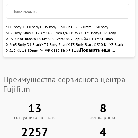
Лермонтовский проспект, 35. Для консультаций и
записи на ремонт звоните по телефону:
[replace(phone]]. Обращайтесь к нам для
профессионального и надежного ремонта,
гарантируем качество и внимательное отношение к
100 body
100 II body
100S body
50SII Kit GF35-70mm
50SII body
каждому клиенту.
50R Body Black
X-H2 Kit 16-80mm f/4 OIS WR
X-H2S Body
X-H2 Body
X-T5 Kit XF Black
X-T5 Kit XF Silver
X100V черный
X-T4 Kit XF Black
X-Pro3 Body DR Black
X-T5 Body Silver
X-T5 Body Black
X-S20 Kit XF Black
Показать еще ...
X-S10 Kit 16-80mm f/4 WR
X-S10 Kit XF Black
Преимущества сервисного центра
Fujifilm
13
8
сотрудников в штате
лет на рынке
2257
4