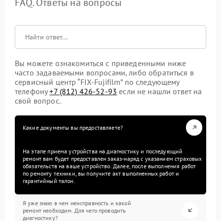
FAQ. Ответы на вопросы
Вы можете ознакомиться с приведенными ниже
часто задаваемыми вопросами, либо обратиться в
сервисный центр “FIX-Fujifilm” по следующему
телефону
+7 (812) 426-52-93
если не нашли ответ на
свой вопрос.
Какие документы вы предоставляете?
На этапе приема устройства на диагностику и последующий
ремонт вам будет предоставлен заказ-наряд с указанием страховых
обязательств на ваше устройство. Далее, после выполнения работ
по ремонту техники, вы получите акт выполненных работ и
гарантийный талон.
Я уже знаю в чем неисправность и какой
ремонт необходим. Для чего проводить
диагностику?