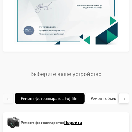
прозрачность условий сотрудничества.
Квалифицированные специалисты с опытом
работы
Официальные запчасти и современное
оборудование
Гарантия на все выполненные работы
Доступные сроки и контроль качества на каждом
этапе
Этапы проведения ремонта
Выберите ваше устройство
Ремонт начинается с комплексной диагностики,
после которой согласовывается перечень
необходимых мероприятий. Далее выполняется
замена или восстановление неисправных
компонентов, а также программное
←
→
Ремонт фотоаппаратов Fujifilm
Ремонт объективов Fuj
восстановление. Заключительный этап — проверка
устройства на соответствие техническим
требованиям и сдача клиенту с рекомендациями по
эксплуатации.
Перейти
Ремонт фотоаппаратов
Наш сервисный центр Fujifilm находится по адресу: