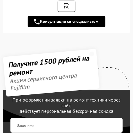
Ремонт материнской
3300 рублей
платы
Консультация со специалистом
Устранение битых
пикселей на CCD/CMOS
3900 рублей
матрице
Чистка CCD/CMOS
3500 рублей
Получите 1500 рублей на
матрицы
ремонт
Замена материнской
3300 рублей
Акция сервисного центра
платы
Fujifilm
Замена линз
2450 рублей
При оформлении заявки на ремонт техники через
Замена аккумулятора
500 рублей
сайт,
действует персональная бессрочная скидка
Замена байонета
3400 рублей
Замена вспышки
3050 рублей