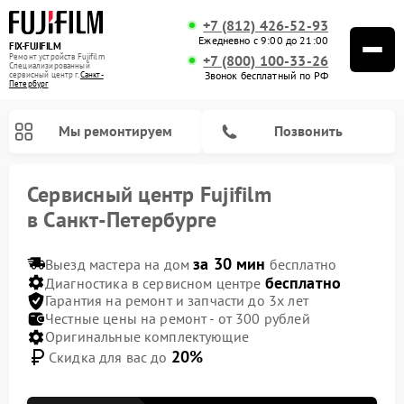
+7 (812) 426-52-93
Ежедневно с 9:00 до 21:00
FIX-FUJIFILM
Ремонт устройств Fujifilm
+7 (800) 100-33-26
Специализированный
Звонок бесплатный по РФ
cервисный центр г.
Санкт-
Петербург
Мы ремонтируем
Позвонить
Сервисный центр Fujifilm
в Санкт-Петербурге
за 30 мин
Выезд мастера на дом
бесплатно
Ремонт цифровых биноклей Fujifilm
бесплатно
Диагностика в сервисном центре
Гарантия на ремонт и запчасти до 3х лет
Честные цены на ремонт - от 300 рублей
Оригинальные комплектующие
20%
Скидка для вас до